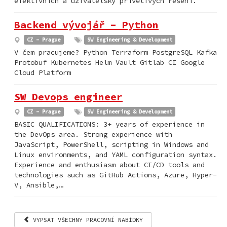
efektivních a uživatelsky přívětivých řešení.
Backend vývojář - Python
CZ - Prague
SW Engineering & Development
V čem pracujeme? Python Terraform PostgreSQL Kafka
Protobuf Kubernetes Helm Vault Gitlab CI Google
Cloud Platform
SW Devops engineer
CZ - Prague
SW Engineering & Development
BASIC QUALIFICATIONS: 3+ years of experience in
the DevOps area. Strong experience with
JavaScript, PowerShell, scripting in Windows and
Linux environments, and YAML configuration syntax.
Experience and enthusiasm about CI/CD tools and
technologies such as GitHub Actions, Azure, Hyper-
V, Ansible,…
VYPSAT VŠECHNY PRACOVNÍ NABÍDKY