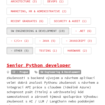
ARCHITECTURE (3)
DEVOPS (1)
MARKETING, HR & ADMINISTRATIVE (2)
RECENT GRADUATES (6)
SECURITY & AUDIT (1)
SW ENGINEERING & DEVELOPMENT (19)
- .NET (6)
- C/C++ (2)
- JAVA (5)
- JAVASCRIPT (3)
- OTHER (5)
TESTING (1)
HARDWARE (2)
Senior Python developer
CZ - Prague
SW Engineering & Development
zkušenosti s backend vývojem a návrhem aplikací
velmi dobrá znalost Pythonu zkušenost s návrhem a
integrací API práce s cloudem (ideálně Azure)
schopnost psát čitelný a udržovatelný kód
samostatnost a zároveň týmová spolupráce Výhodou:
zkušenost s AI / LLM / LangChain nebo podobnými