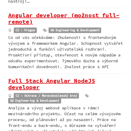
nástroji…
Angular developer (možnost full-
remote)
CZ - Prague
SW Engineering & Development
Co od vás očekáváme: Zkušenosti s frontendovým
vývojem a frameworkem Angular. Schopnost vytvářet
jednoduchá a funkční uživatelská rozhraní.
Proaktivní přístup, otevřenost k novým nápadům a
odvahu experimentovat. Týmového ducha a výborné
komunikační dovednosti. Znalost práce s API
Full Stack Angular NodeJS
developer
CZ - Ostrava / Moravskoslezský kraj
SW Engineering & Development
Analýza a vývoj webové aplikace v rámci
mezinárodního projektu. Účast na celém vývojovém
procesu, od plánování až po nasazení. Práce na
front-endu a back-endu, s důrazem na vytváření