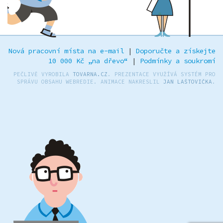
Nová pracovní místa na e-mail
|
Doporučte a získejte
10 000 Kč „na dřevo“
|
Podmínky a soukromí
PEČLIVĚ VYROBILA
TOVARNA.CZ
. PREZENTACE VYUŽÍVÁ SYSTÉM PRO
SPRÁVU OBSAHU WEBREDIE. ANIMACE NAKRESLIL
JAN LAŠTOVIČKA
.