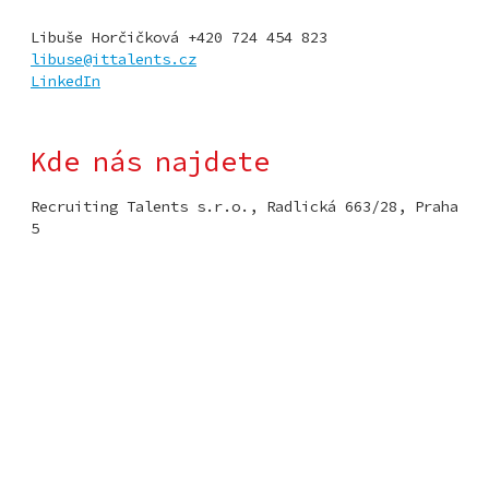
Libuše Horčičková +420 724 454 823
libuse@ittalents.cz
LinkedIn
Kde nás najdete
Recruiting Talents s.r.o., Radlická 663/28, Praha
5