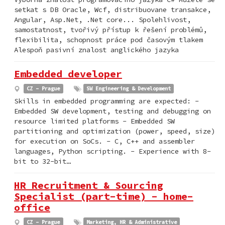
setkat s DB Oracle, Wcf, distribuovane transakce,
Angular, Asp.Net, .Net core... Spolehlivost,
samostatnost, tvořivý přístup k řešení problémů,
flexibilita, schopnost práce pod časovým tlakem
Alespoň pasivní znalost anglického jazyka
Embedded developer
CZ - Prague
SW Engineering & Development
Skills in embedded programming are expected: -
Embedded SW development, testing and debugging on
resource limited platforms - Embedded SW
partitioning and optimization (power, speed, size)
for execution on SoCs. - C, C++ and assembler
languages, Python scripting. - Experience with 8-
bit to 32-bit…
HR Recruitment & Sourcing
Specialist (part-time) - home-
office
CZ - Prague
Marketing, HR & Administrative