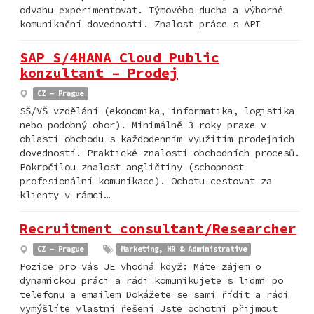
odvahu experimentovat. Týmového ducha a výborné
komunikační dovednosti. Znalost práce s API
​​​​​​​SAP S/4HANA Cloud Public
konzultant – Prodej
CZ - Prague
SŠ/VŠ vzdělání (ekonomika, informatika, logistika
nebo podobný obor). Minimálně 3 roky praxe v
oblasti obchodu s každodenním využitím prodejních
dovedností. Praktické znalosti obchodních procesů.
Pokročilou znalost angličtiny (schopnost
profesionální komunikace). Ochotu cestovat za
klienty v rámci…
Recruitment consultant/Researcher
CZ - Prague
Marketing, HR & Administrative
Pozice pro vás JE vhodná když: Máte zájem o
dynamickou práci a rádi komunikujete s lidmi po
telefonu a emailem Dokážete se sami řídit a rádi
vymýšlíte vlastní řešení Jste ochotni přijmout