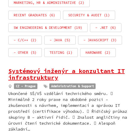
MARKETING, HR & ADMINISTRATIVE (2)
RECENT GRADUATES (6)
SECURITY & AUDIT (1)
SW ENGINEERING & DEVELOPMENT (19)
- .NET (6)
- C/C++ (2)
- JAVA (5)
- JAVASCRIPT (3)
- OTHER (5)
TESTING (1)
HARDWARE (2)
Systémový inženýr a konzultant IT
infrastruktury
CZ - Prague
Administration & Support
Ukončené SŠ/VŠ vzdělání technického směru. 
Minimálně 2 roky praxe na obdobné pozici –
zkušenosti s návrhem, implementací a správou IT
prostředí (certifikace výhodou).  Řidičský průkaz
skupiny B – aktivní řidič.  Znalost angličtiny na
úrovni čtení technické dokumentace.  Alespoň
základní…