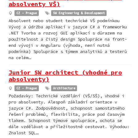
absolventy VŠ)
CZ - Prague
SW Engineering & Development
Absolvent nebo student technícké VŠ podmínkou ​​​​​​​
Vývoj a údržba aplikací v jazyce C# a frameworku
.NET Tvorba a rozvoj GUI aplikací s důrazem na
použitelnost a čistý design Spolupráce na front-
end vývoji v Angularu (výhoda, není nutná
podmínka) Spolupráce s týmem analytiků a testerů
na celém…
Junior SW architect (vhodné pro
absolventy)
CZ - Prague
Architecture
Požadavky: Technické vzdělání (VŠ/SŠ), vhodné i
pro absolventy. Alespoň základní orientace v
jazyce C#. Zodpovědnost, schopnost samostatného
řešení problémů, flexibilita, práce pod časovým
tlakem. Schopnost týmové spolupráce, ochota se
dále vzdělávat a příležitostně cestovat. Výhodou:
Znalost SQL…