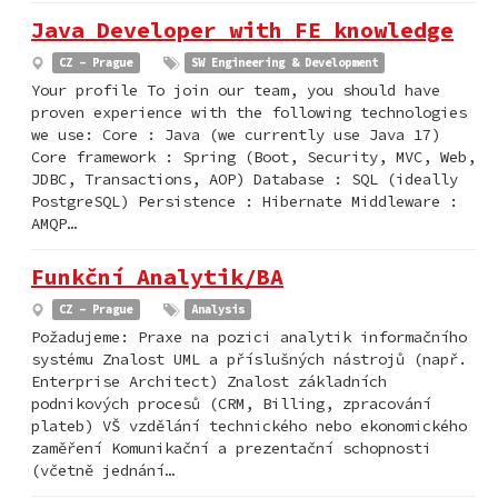
Java Developer with FE knowledge
CZ - Prague
SW Engineering & Development
Your profile To join our team, you should have
proven experience with the following technologies
we use: Core : Java (we currently use Java 17)
Core framework : Spring (Boot, Security, MVC, Web,
JDBC, Transactions, AOP) Database : SQL (ideally
PostgreSQL) Persistence : Hibernate Middleware :
AMQP…
Funkční Analytik/BA
CZ - Prague
Analysis
Požadujeme: Praxe na pozici analytik informačního
systému Znalost UML a příslušných nástrojů (např.
Enterprise Architect) Znalost základních
podnikových procesů (CRM, Billing, zpracování
plateb) VŠ vzdělání technického nebo ekonomického
zaměření Komunikační a prezentační schopnosti
(včetně jednání…