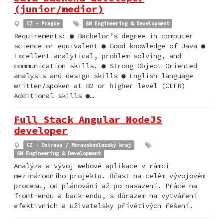
(junior/medior)
CZ - Prague
SW Engineering & Development
Requirements: ● Bachelor’s degree in computer
science or equivalent ● Good knowledge of Java ●
Excellent analytical, problem solving, and
communication skills. ● Strong Object-Oriented
analysis and design skills ● English language
written/spoken at B2 or higher level (CEFR)
Additional skills ●…
Full Stack Angular NodeJS
developer
CZ - Ostrava / Moravskoslezský kraj
SW Engineering & Development
Analýza a vývoj webové aplikace v rámci
mezinárodního projektu. Účast na celém vývojovém
procesu, od plánování až po nasazení. Práce na
front-endu a back-endu, s důrazem na vytváření
efektivních a uživatelsky přívětivých řešení.