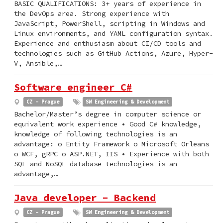
BASIC QUALIFICATIONS: 3+ years of experience in
the DevOps area. Strong experience with
JavaScript, PowerShell, scripting in Windows and
Linux environments, and YAML configuration syntax.
Experience and enthusiasm about CI/CD tools and
technologies such as GitHub Actions, Azure, Hyper-
V, Ansible,…
Software engineer C#
CZ - Prague
SW Engineering & Development
Bachelor/Master’s degree in computer science or
equivalent work experience • Good C# knowledge,
knowledge of following technologies is an
advantage: o Entity Framework o Microsoft Orleans
o WCF, gRPC o ASP.NET, IIS • Experience with both
SQL and NoSQL database technologies is an
advantage,…
Java developer - Backend
CZ - Prague
SW Engineering & Development