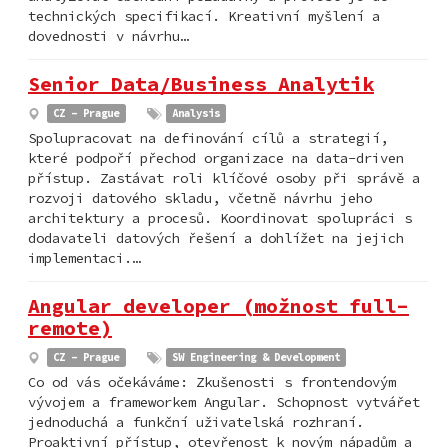
technických specifikací. Kreativní myšlení a
dovednosti v návrhu…
Senior Data/Business Analytik
CZ - Prague
Analysis
Spolupracovat na definování cílů a strategií,
které podpoří přechod organizace na data-driven
přístup. Zastávat roli klíčové osoby při správě a
rozvoji datového skladu, včetně návrhu jeho
architektury a procesů. Koordinovat spolupráci s
dodavateli datových řešení a dohlížet na jejich
implementaci.…
Angular developer (možnost full-
remote)
CZ - Prague
SW Engineering & Development
Co od vás očekáváme: Zkušenosti s frontendovým
vývojem a frameworkem Angular. Schopnost vytvářet
jednoduchá a funkční uživatelská rozhraní.
Proaktivní přístup, otevřenost k novým nápadům a