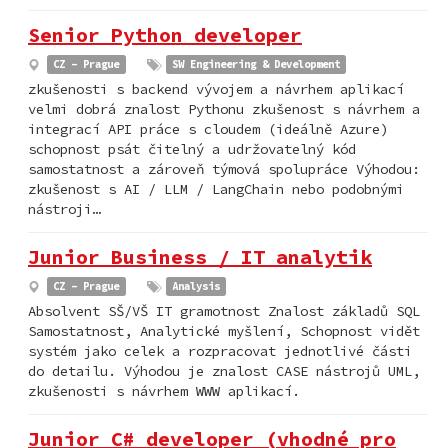
Senior Python developer
CZ - Prague
SW Engineering & Development
zkušenosti s backend vývojem a návrhem aplikací
velmi dobrá znalost Pythonu zkušenost s návrhem a
integrací API práce s cloudem (ideálně Azure)
schopnost psát čitelný a udržovatelný kód
samostatnost a zároveň týmová spolupráce Výhodou:
zkušenost s AI / LLM / LangChain nebo podobnými
nástroji…
Junior Business / IT analytik
CZ - Prague
Analysis
Absolvent SŠ/VŠ IT gramotnost Znalost základů SQL
Samostatnost, Analytické myšlení, Schopnost vidět
systém jako celek a rozpracovat jednotlivé části
do detailu. Výhodou je znalost CASE nástrojů UML,
zkušenosti s návrhem WWW aplikací.
Junior C# developer (vhodné pro