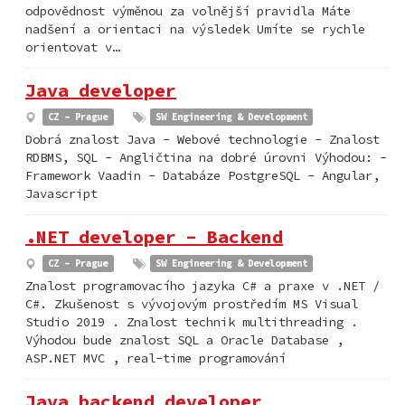
odpovědnost výměnou za volnější pravidla Máte
nadšení a orientaci na výsledek Umíte se rychle
orientovat v…
Java developer
CZ - Prague
SW Engineering & Development
Dobrá znalost Java - Webové technologie - Znalost
RDBMS, SQL - Angličtina na dobré úrovni Výhodou: -
Framework Vaadin - Databáze PostgreSQL - Angular,
Javascript
.NET developer - Backend
CZ - Prague
SW Engineering & Development
Znalost programovacího jazyka C# a praxe v .NET /
C#. Zkušenost s vývojovým prostředím MS Visual
Studio 2019 . Znalost technik multithreading .
Výhodou bude znalost SQL a Oracle Database ,
ASP.NET MVC , real-time programování
Java backend developer