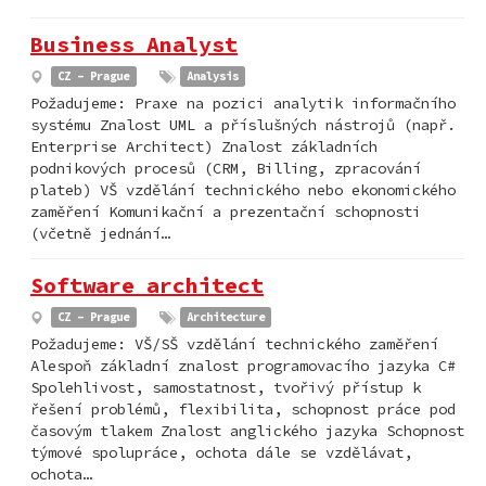
Business Analyst
CZ - Prague
Analysis
Požadujeme: Praxe na pozici analytik informačního
systému Znalost UML a příslušných nástrojů (např.
Enterprise Architect) Znalost základních
podnikových procesů (CRM, Billing, zpracování
plateb) VŠ vzdělání technického nebo ekonomického
zaměření Komunikační a prezentační schopnosti
(včetně jednání…
Software architect
CZ - Prague
Architecture
Požadujeme: VŠ/SŠ vzdělání technického zaměření
Alespoň základní znalost programovacího jazyka C#
Spolehlivost, samostatnost, tvořivý přístup k
řešení problémů, flexibilita, schopnost práce pod
časovým tlakem Znalost anglického jazyka Schopnost
týmové spolupráce, ochota dále se vzdělávat,
ochota…