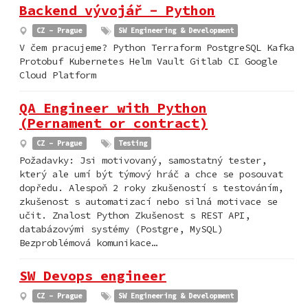
Backend vývojář - Python
CZ - Prague
SW Engineering & Development
V čem pracujeme? Python Terraform PostgreSQL Kafka
Protobuf Kubernetes Helm Vault Gitlab CI Google
Cloud Platform
QA Engineer with Python
(Pernament or contract)
CZ - Prague
Testing
Požadavky: Jsi motivovaný, samostatný tester,
který ale umí být týmový hráč a chce se posouvat
dopředu. Alespoň 2 roky zkušeností s testováním,
zkušenost s automatizací nebo silná motivace se
učit. Znalost Python Zkušenost s REST API,
databázovými systémy (Postgre, MySQL)
Bezproblémová komunikace…
SW Devops engineer
CZ - Prague
SW Engineering & Development