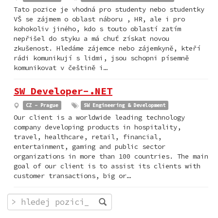
Tato pozice je vhodná pro studenty nebo studentky
VŠ se zájmem o oblast náboru , HR, ale i pro
kohokoliv jiného, kdo s touto oblastí zatím
nepřišel do styku a má chuť získat novou
zkušenost. Hledáme zájemce nebo zájemkyně, kteří
rádi komunikují s lidmi, jsou schopni písemně
komunikovat v češtině i…
SW Developer-.NET
CZ - Prague
SW Engineering & Development
Our client is a worldwide leading technology
company developing products in hospitality,
travel, healthcare, retail, financial,
entertainment, gaming and public sector
organizations in more than 100 countries. The main
goal of our client is to assist its clients with
customer transactions, big or…