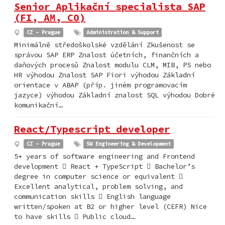
Senior Aplikační specialista SAP
(FI, AM, CO)
CZ - Prague
Administration & Support
Minimálně středoškolské vzdělání Zkušenost se
správou SAP ERP Znalost účetních, finančních a
daňových procesů Znalost modulu CLM, MIB, PS nebo
HR výhodou Znalost SAP Fiori výhodou Základní
orientace v ABAP (příp. jiném programovacím
jazyce) výhodou Základní znalost SQL výhodou Dobré
komunikační…
React/Typescript developer
CZ - Prague
SW Engineering & Development
5+ years of software engineering and Frontend
development  React + TypeScript  Bachelor’s
degree in computer science or equivalent 
Excellent analytical, problem solving, and
communication skills  English language
written/spoken at B2 or higher level (CEFR) Nice
to have skills  Public cloud…