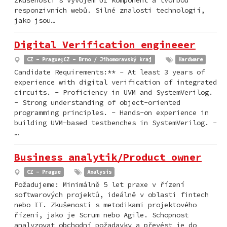
responzivních webů. Silné znalosti technologií,
jako jsou…
Digital Verification engineeer
CZ - Prague;CZ - Brno / Jihomoravský kraj
Hardware
Candidate Requirements:** - At least 3 years of
experience with digital verification of integrated
circuits. - Proficiency in UVM and SystemVerilog.
- Strong understanding of object-oriented
programming principles. - Hands-on experience in
building UVM-based testbenches in SystemVerilog. -
…
Business analytik/Product owner
CZ - Prague
Analysis
Požadujeme: Minimálně 5 let praxe v řízení
softwarových projektů, ideálně v oblasti fintech
nebo IT. Zkušenosti s metodikami projektového
řízení, jako je Scrum nebo Agile. Schopnost
analyzovat obchodní požadavky a převést je do