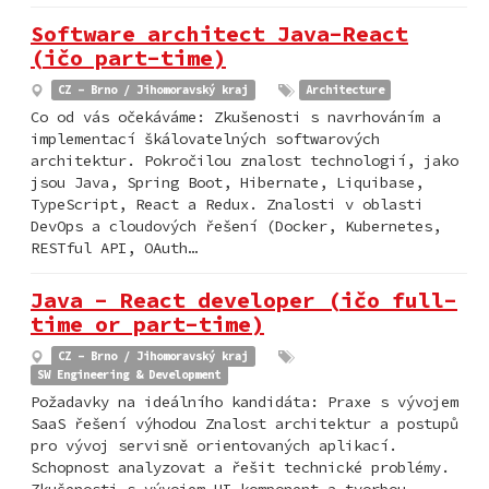
Software architect Java-React
(ičo part-time)
CZ - Brno / Jihomoravský kraj
Architecture
Co od vás očekáváme: Zkušenosti s navrhováním a
implementací škálovatelných softwarových
architektur. Pokročilou znalost technologií, jako
jsou Java, Spring Boot, Hibernate, Liquibase,
TypeScript, React a Redux. Znalosti v oblasti
DevOps a cloudových řešení (Docker, Kubernetes,
RESTful API, OAuth…
Java - React developer (ičo full-
time or part-time)
CZ - Brno / Jihomoravský kraj
SW Engineering & Development
Požadavky na ideálního kandidáta: Praxe s vývojem
SaaS řešení výhodou Znalost architektur a postupů
pro vývoj servisně orientovaných aplikací.
Schopnost analyzovat a řešit technické problémy.
Zkušenosti s vývojem UI komponent a tvorbou