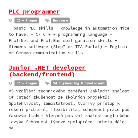
PLC programmer
CZ - Prague
Hardware
- basic PLC skills - knowledge in automation Nice
to have: - C/ C + + programming language -
ProfiNet and ProfiBus configuration skills -
Siemens software (Step7 or TIA Portal) - English
or German communication skills
Junior .NET developer
(backend/frontend)
CZ - Prague
SW Engineering & Development
VŠ vzdělání technického zaměření Základní znalost
C# (stačí zkušenost ze školních projektů)
Spolehlivost, samostatnost, tvořivý přístup k
řešení problémů, flexibilita, schopnost práce pod
časovým tlakem Alespoň pasivní znalost anglického
jazyka Schopnost týmové spolupráce, ochota dále
se…