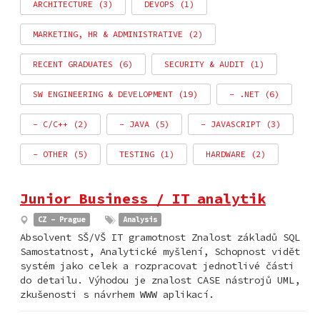
ARCHITECTURE (3)
DEVOPS (1)
MARKETING, HR & ADMINISTRATIVE (2)
RECENT GRADUATES (6)
SECURITY & AUDIT (1)
SW ENGINEERING & DEVELOPMENT (19)
- .NET (6)
- C/C++ (2)
- JAVA (5)
- JAVASCRIPT (3)
- OTHER (5)
TESTING (1)
HARDWARE (2)
Junior Business / IT analytik
CZ - Prague
Analysis
Absolvent SŠ/VŠ IT gramotnost Znalost základů SQL
Samostatnost, Analytické myšlení, Schopnost vidět
systém jako celek a rozpracovat jednotlivé části
do detailu. Výhodou je znalost CASE nástrojů UML,
zkušenosti s návrhem WWW aplikací.