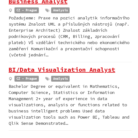
Business Analyst
CZ - Prague
Analysis
Požadujeme: Praxe na pozici analytik informačního
systému Znalost UML a příslušných nástrojů (např.
Enterprise Architect) Znalost základních
podnikových procesů (CRM, Billing, zpracování
plateb) VŠ vzdělání technického nebo ekonomického
zaměření Komunikační a prezentační schopnosti
(včetně jednání…
BI/Data Visualization Analyst
CZ - Prague
Analysis
Bachelor Degree or equivalent in Mathematics,
Computer Science, Statistics or Information
Management 2+ year of experience in data
visualizations, analysis or functions related to
business intelligent problems Used data
visualization tools such as Power BI, Tableau and
Qlik Sense Demonstrated…