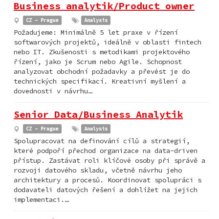
Business analytik/Product owner
CZ - Prague
Analysis
Požadujeme: Minimálně 5 let praxe v řízení
softwarových projektů, ideálně v oblasti fintech
nebo IT. Zkušenosti s metodikami projektového
řízení, jako je Scrum nebo Agile. Schopnost
analyzovat obchodní požadavky a převést je do
technických specifikací. Kreativní myšlení a
dovednosti v návrhu…
Senior Data/Business Analytik
CZ - Prague
Analysis
Spolupracovat na definování cílů a strategií,
které podpoří přechod organizace na data-driven
přístup. Zastávat roli klíčové osoby při správě a
rozvoji datového skladu, včetně návrhu jeho
architektury a procesů. Koordinovat spolupráci s
dodavateli datových řešení a dohlížet na jejich
implementaci.…