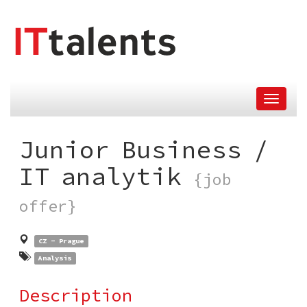
skip
tomain
menu
Junior Business /
IT analytik
{job
offer}
CZ - Prague
Analysis
Description