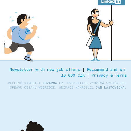
LinkedIn
Newsletter with new job offers
|
Recommend and win
10.000 CZK
|
Privacy & Terms
PEČLIVĚ VYROBILA
TOVARNA.CZ
. PREZENTACE VYUŽÍVÁ SYSTÉM PRO
SPRÁVU OBSAHU WEBREDIE. ANIMACE NAKRESLIL
JAN LAŠTOVIČKA
.