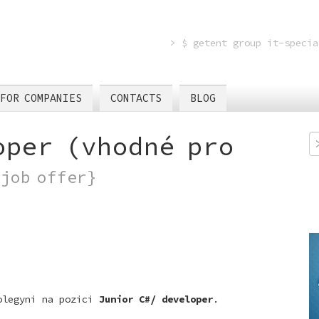
> $ getent group it-specia
FOR COMPANIES
CONTACTS
BLOG
oper (vhodné pro
{job offer}
kolegyni na pozici
Junior C#/ developer
.