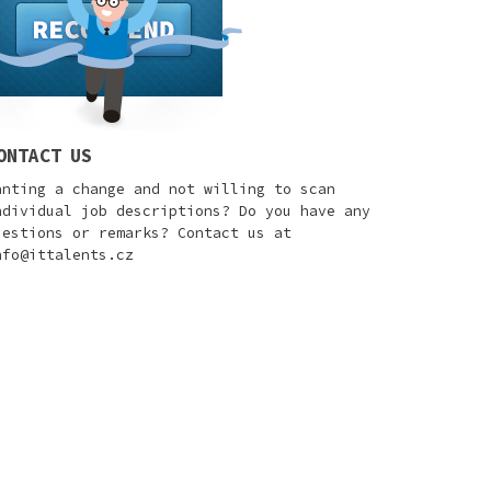
ONTACT US
anting a change and not willing to scan
ndividual job descriptions? Do you have any
uestions or remarks? Contact us at
nfo@ittalents.cz