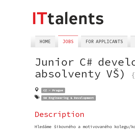
skip
tomain
menu
HOME
JOBS
FOR APPLICANTS
Junior C# devel
absolventy VŠ)
CZ - Prague
SW Engineering & Development
Description
Hledáme šikovného a motivovaného kolegu/