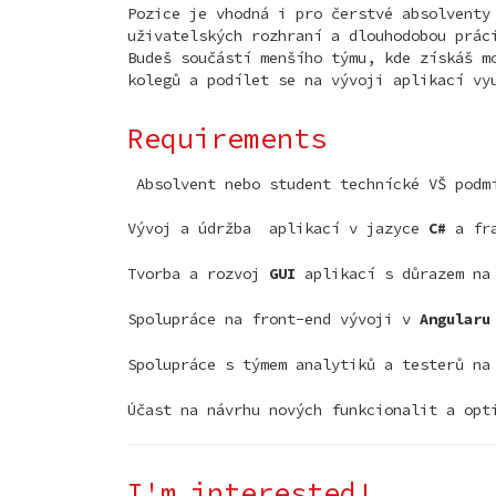
Pozice je vhodná i pro čerstvé absolventy
uživatelských rozhraní a dlouhodobou prác
Budeš součástí menšího týmu, kde získáš m
kolegů a podílet se na vývoji aplikací vy
Requirements
Absolvent nebo student technícké VŠ podm
​​​​​​​Vývoj a údržba aplikací v jazyce
C#
a fr
Tvorba a rozvoj
GUI
aplikací s důrazem na 
Spolupráce na front-end vývoji v
Angularu
Spolupráce s týmem analytiků a testerů na
Účast na návrhu nových funkcionalit a opt
I'm interested!