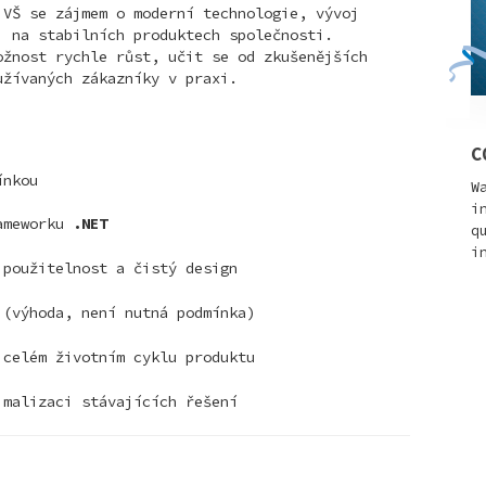
 VŠ se zájmem o moderní technologie, vývoj
i na stabilních produktech společnosti.
ožnost rychle růst, učit se od zkušenějších
užívaných zákazníky v praxi.
C
ínkou
W
i
ameworku
.NET
q
i
použitelnost a čistý design
(výhoda, není nutná podmínka)
 celém životním cyklu produktu
imalizaci stávajících řešení