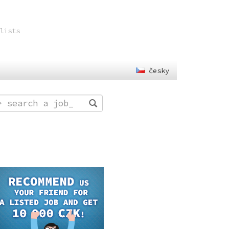
lists
česky