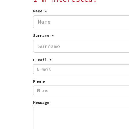
Name *
Surname *
E-mail *
Phone
Message