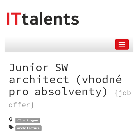
skip
tomain
menu
Junior SW
architect (vhodné
pro absolventy)
{job
offer}
CZ - Prague
Architecture