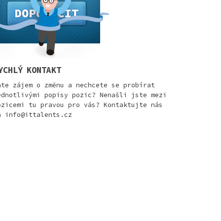
YCHLÝ KONTAKT
áte zájem o změnu a nechcete se probírat
ednotlivými popisy pozic? Nenašli jste mezi
ozicemi tu pravou pro vás? Kontaktujte nás
a
info@ittalents.cz