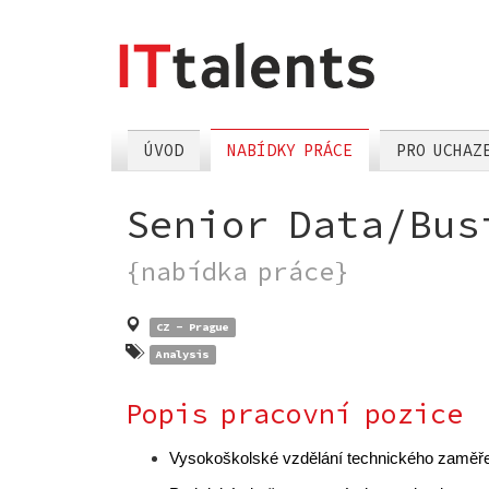
skok
nahlavní
menu
ÚVOD
NABÍDKY PRÁCE
PRO UCHAZ
Senior Data/Bus
{nabídka práce}
CZ - Prague
Analysis
Popis pracovní pozice
Vysokoškolské vzdělání technického zaměře