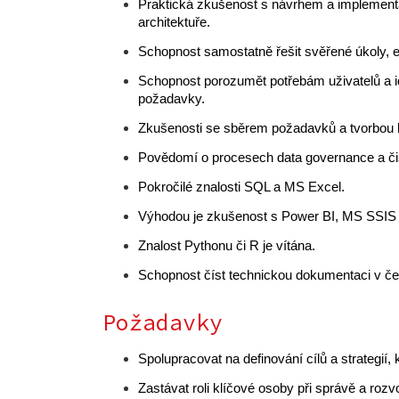
Praktická zkušenost s návrhem a implementací
architektuře.
Schopnost samostatně řešit svěřené úkoly, ef
Schopnost porozumět potřebám uživatelů a iden
požadavky.
Zkušenosti se sběrem požadavků a tvorbou 
Povědomí o procesech data governance a čiš
Pokročilé znalosti SQL a MS Excel.
Výhodou je zkušenost s Power BI, MS SSI
Znalost Pythonu či R je vítána.
Schopnost číst technickou dokumentaci v če
Požadavky
Spolupracovat na definování cílů a strategií,
Zastávat roli klíčové osoby při správě a rozv