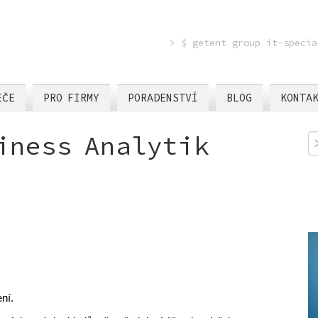
> $ getent group it-specia
EČE
PRO FIRMY
PORADENSTVÍ
BLOG
KONTA
iness Analytik
ní.