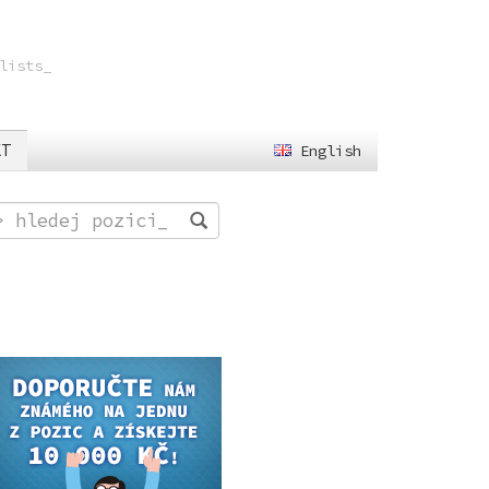
lists
_
KT
English