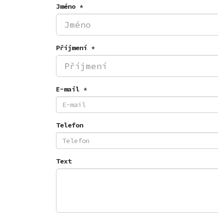
Jméno *
Příjmení *
E-mail *
Telefon
Text