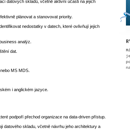
 datových skladů, včetně aktivní účasti na jejich 
ektivně plánovat a stanovovat priority.
tifikovat nedostatky v datech, které ovlivňují jejich 
R
business analýz.
M
tění dat.
j
p
n
S nebo MS MDS.
ském i anglickém jazyce.
 které podpoří přechod organizace na data-driven přístup.
oji datového skladu, včetně návrhu jeho architektury a 